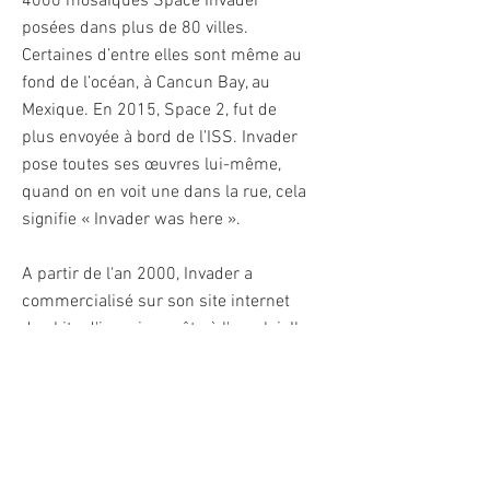
4000 mosaïques Space Invader
posées dans plus de 80 villes.
Certaines d’entre elles sont même au
fond de l’océan, à Cancun Bay, au
Mexique. En 2015, Space 2, fut de
plus envoyée à bord de l’ISS. Invader
pose toutes ses œuvres lui-même,
quand on en voit une dans la rue, cela
signifie « Invader was here ».
A partir de l'an 2000, Invader a
commercialisé sur son site internet
des kits d'invasion prêts à l'emploi. Il
s'agit de mosaïques pré-assemblées,
constituées d'une centaine de
carreaux, mises sous sachet anti-
statique de protection, qu'il n'y a plus
qu'à coller où on le souhaite. La