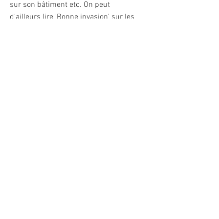
sur son bâtiment etc. On peut
d'ailleurs lire 'Bonne invasion' sur les
kits. Mais le fait que ces kits étaient
commercialisés en nombre limité
authentifiables par un numéro unique
et certains même signés par l'artiste,
les a transformés en objets de
collection dont la valeur ne fait
qu'augmenter, en particulier depuis
quatre ou cinq ans. Très peu ont donc
trouvé leur place dans la rue et ils font
essentiellement partie de collections
privées.
A ce jour, il existe 18 kits
d'invasion:
Albinos
,
Blue
Octopus
,
Hollywoodee
,
Rubik
Space
,
Atari
,
Runner
,
Union