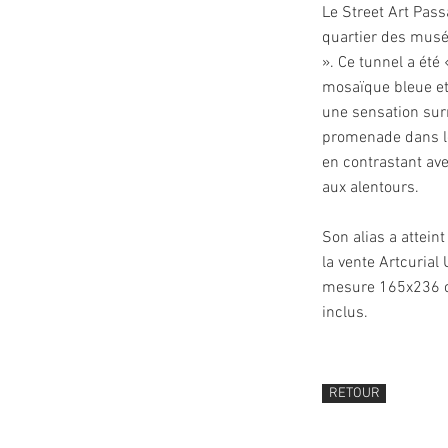
Le Street Art Pas
quartier des musé
». Ce tunnel a été 
mosaïque bleue et
une sensation sur
promenade dans le
en contrastant av
aux alentours.
Son alias a attein
la vente Artcurial
mesure 165x236 cm
inclus.
RETOUR