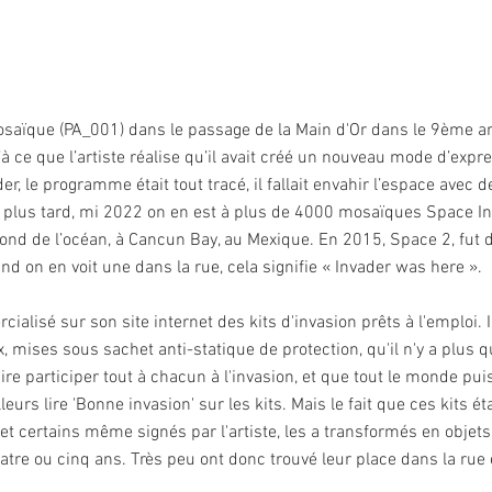
aïque (PA_001) dans le passage de la Main d'Or dans le 9ème arr
à ce que l’artiste réalise qu’il avait créé un nouveau mode d’expr
er, le programme était tout tracé, il fallait envahir l’espace ave
 plus tard, mi 2022 on en est à plus de 4000 mosaïques Space In
ond de l’océan, à Cancun Bay, au Mexique. En 2015, Space 2, fut d
 on en voit une dans la rue, cela signifie « Invader was here ».
cialisé sur son site internet des kits d'invasion prêts à l'emploi
 mises sous sachet anti-statique de protection, qu'il n'y a plus qu
aire participer tout à chacun à l'invasion, et que tout le monde pu
lleurs lire 'Bonne invasion' sur les kits. Mais le fait que ces kits
 certains même signés par l'artiste, les a transformés en objets d
tre ou cinq ans. Très peu ont donc trouvé leur place dans la rue e