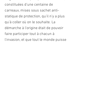
constituées d'une centaine de
carreaux, mises sous sachet anti-
statique de protection, qu'il n'y a plus
qu'à coller où on le souhaite. La
démarche à l'origine était de pouvoir
faire participer tout à chacun à
l'invasion, et que tout le monde puisse
avoir un Invader chez soi, dans sa rue,
sur son bâtiment etc. On peut
d'ailleurs lire 'Bonne invasion' sur les
kits. Mais le fait que ces kits étaient
commercialisés en nombre limité
authentifiables par un numéro unique
et certains même signés par l'artiste,
les a transformés en objets de
collection dont la valeur ne fait
qu'augmenter, en particulier depuis
quatre ou cinq ans. Très peu ont donc