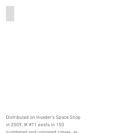
Blue dans un restaurant New Yorkais
Distributed on Invader's Space Shop
in 2009, IK #11 exists in 150
numbered and unsigned copies, as