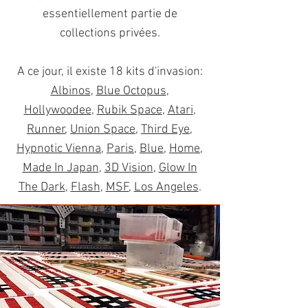
essentiellement partie de
collections privées.
A ce jour, il existe 18 kits d'invasion:
Albinos
,
Blue Octopus
,
Hollywoodee
,
Rubik Space
,
Atari
,
Runner
,
Union Space
,
Third Eye
,
Hypnotic Vienna
,
Paris
,
Blue
,
Home
,
Made In Japan
,
3D Vision
,
Glow In
The Dark
,
Flash
,
MSF
,
Los Angeles
.