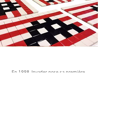
En 1998, Invader pose sa première
mosaïque (PA_001) dans le passage de
la Main d'Or dans le 11ème
arrondissement de Paris. Elle y est
restée, seule, pendant des mois, jusqu’à
ce que l’artiste réalise qu’il avait créé
un nouveau mode d’expression urbain.
Comme il s’agissait d’une figurine du