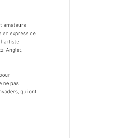
et amateurs 
 en express de 
’artiste 
z, Anglet, 
pour 
e ne pas 
nvaders, qui ont 