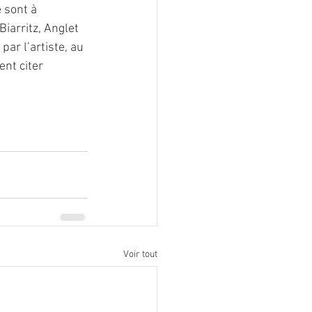
 sont à 
iarritz, Anglet 
ar l’artiste, au 
nt citer 
Voir tout