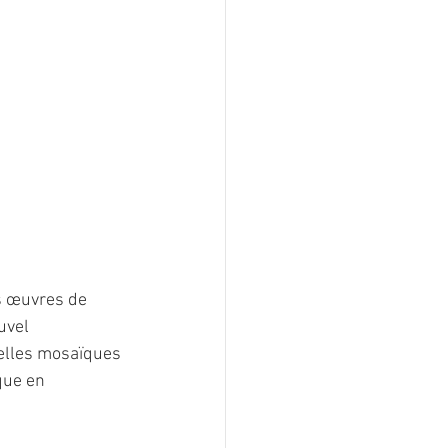
s œuvres de 
uvel 
velles mosaïques 
que en 