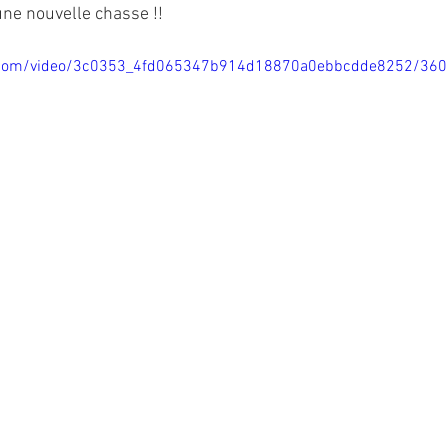
 une nouvelle chasse !!
tic.com/video/3c0353_4fd065347b914d18870a0ebbcdde8252/360