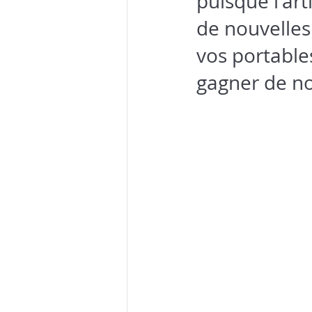
puisque l'art
de nouvelles
vos portables
gagner de no