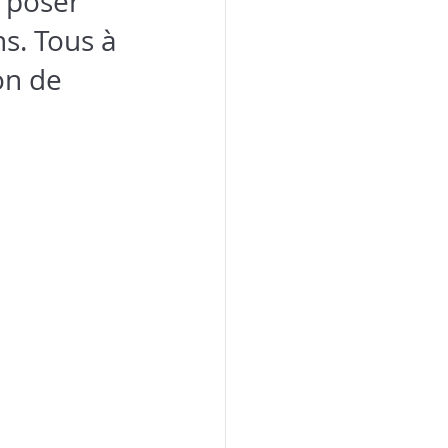
e poser 
s. Tous à 
on de 